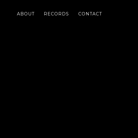
ABOUT
RECORDS
CONTACT