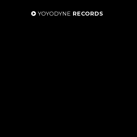
YOYODYNE
RECORDS